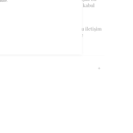
lidir.
e değişimi yapılabilmekte fakat iadesi kabul
 özel ölçüler için +90 532 384 98 77 nolu iletişim
sapp üzerinden veya arayarak iletişime