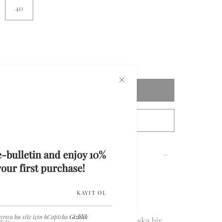
40
Sepete Ekle
Özel Ölçüler İçin İletişime Geçin
e-bulletin and enjoy 10%
our first purchase!
d düğme detaylı vatkalı ceket
KAYIT OL
yrıca bu site için hCaptcha
Gizlilik
kargoya verilecektir. Bu ürünümüzün başka bir