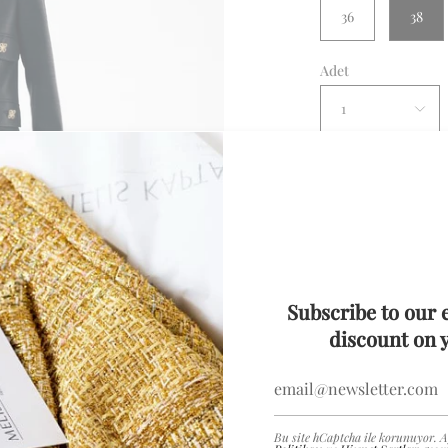
36
38
Adet
1
Subscribe to our 
Açıklama
discount on y
Detay
Antrasit yün, gol
Teslimat
Bu site hCaptcha ile korunuyor. A
7 iş günü içinde 