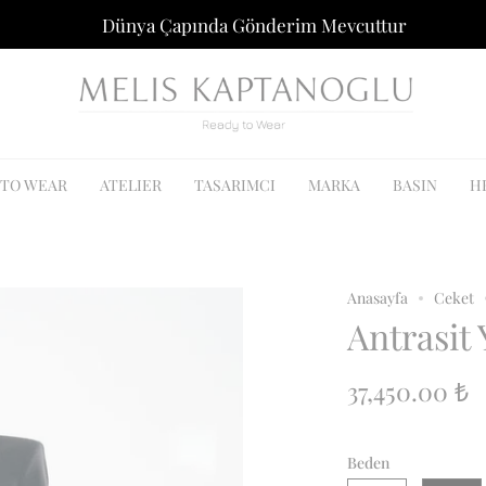
Dünya Çapında Gönderim Mevcuttur
 TO WEAR
ATELIER
TASARIMCI
MARKA
BASIN
H
Anasayfa
Ceket
Antrasit
37,450.00 ₺
Beden