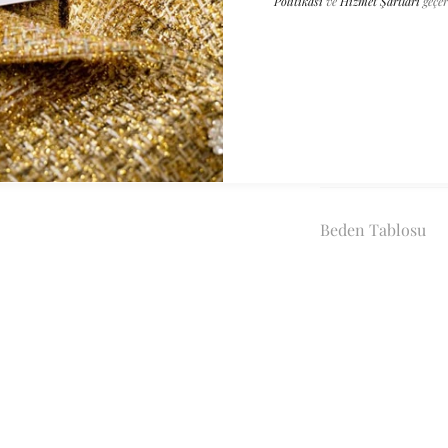
Politikası
ve
Hizmet Şartları
geçer
beden ya da ürünl
edilmemektedir.
Özel Beden
40 beden ve üzeri,
hattımızdan What
geçebilirsiniz.
Beden Tablosu