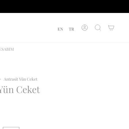
TR
EN
TR
Hesap
Ürünleri
Ara
ESABIM
Antrasit Yün Ceket
 Yün Ceket